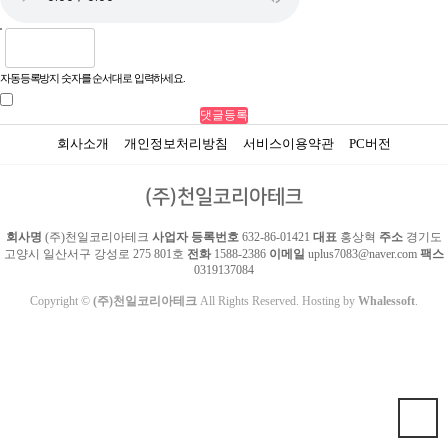
자동등록방지 숫자를 순서대로 입력하세요.
회사소개
개인정보처리방침
서비스이용약관
PC버전
(주)천일코리아테크
회사명
(주)천일코리아테크
사업자 등록번호
632-86-01421
대표
홍상혁
주소
경기도
고양시 일산서구 강성로 275 801호
전화
1588-2386
이메일
uplus7083@naver.com
팩스
0319137084
Copyright ©
(주)천일코리아테크
All Rights Reserved. Hosting by
Whalessoft
.